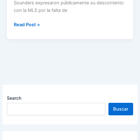
Sounders expresaron públicamente su descontento
con la MLS por la falta de
Seattle
Read Post »
Sounders
Pide
Justicia
a
la
MLS
por
Mundial
de
Search
Clubes
Buscar