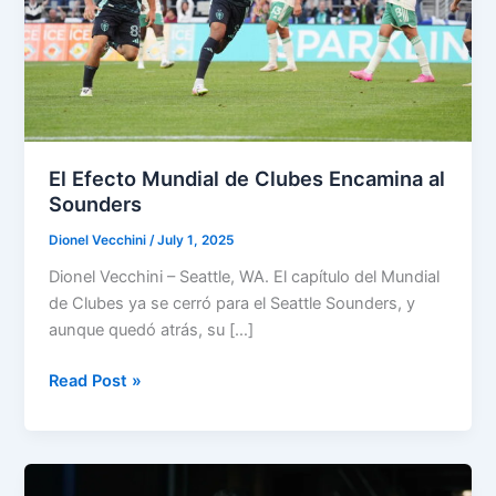
El Efecto Mundial de Clubes Encamina al
Sounders
Dionel Vecchini
/
July 1, 2025
Dionel Vecchini – Seattle, WA. El capítulo del Mundial
de Clubes ya se cerró para el Seattle Sounders, y
aunque quedó atrás, su […]
El
Read Post »
Efecto
Mundial
de
Clubes