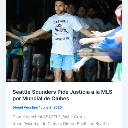
Encamina
al
Sounders
Seattle Sounders Pide Justicia a la MLS
por Mundial de Clubes
Dionel Vecchini
/
June 2, 2025
Dionel Vecchini SEATTLE, WA – Con la
frase “Mundial de Clubes: Dinero Fácil” los Seattle