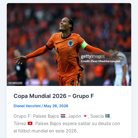
–
Grupo
G
Copa Mundial 2026 – Grupo F
Dionel Vecchini
/
May 26, 2026
Grupo F: Países Bajos
, Japón
, Suecia
,
Túnez
. Países Bajos espera saldar su deuda con
el fútbol mundial en este 2026.