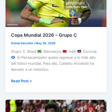
Copa Mundial 2026 – Grupo C
Dionel Vecchini
/
May 26, 2026
Grupo C: Brasil
, Marruecos
, Haití
, Escocia
. El Pentacampeón quiere regresar a lo más alto
del fútbol mundial. Para ello, Carletto Ancelotti ha
llamado a un histórico.
Copa
Read Post »
Mundial
2026
–
Grupo
C