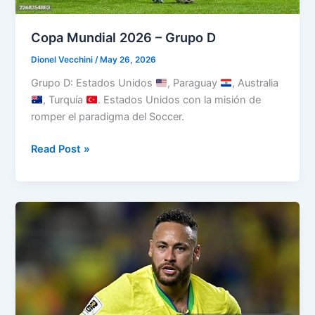
Copa Mundial 2026 – Grupo D
Dionel Vecchini
/
May 26, 2026
Grupo D: Estados Unidos
, Paraguay
, Australia
, Turquía
. Estados Unidos con la misión de
romper el paradigma del Soccer.
Copa
Read Post »
Mundial
2026
–
Grupo
D