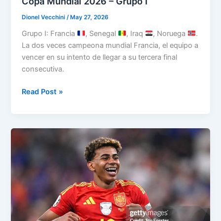
Copa Mundial 2026 – Grupo I
Dionel Vecchini
/
May 27, 2026
Grupo I: Francia
, Senegal
, Iraq
, Noruega
.
La dos veces campeona mundial Francia, el equipo a
vencer en su intento de llegar a su tercera final
consecutiva.
Copa
Read Post »
Mundial
2026
–
Grupo
I