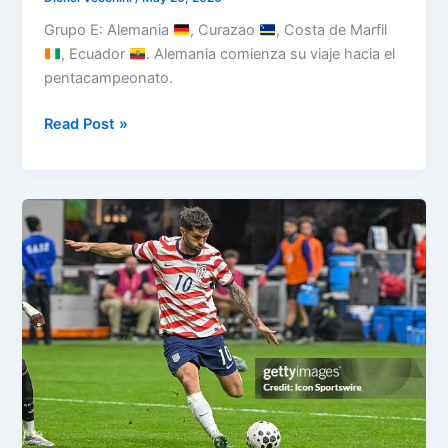
Grupo E: Alemania
, Curazao
, Costa de Marfil
, Ecuador
. Alemania comienza su viaje hacia el
pentacampeonato.
Copa
Read Post »
Mundial
2026
–
Grupo
E