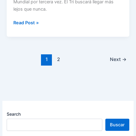
Mundial por tercera vez. El Tri buscará llegar más
lejos que nunca.
Copa
Read Post »
Mundial
2026
–
Grupo
A
1
2
Next
→
Search
Buscar