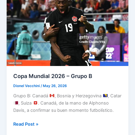
Copa Mundial 2026 – Grupo B
Dionel Vecchini
/
May 26, 2026
Grupo B: Canadá
, Bosnia y Herzegovina
, Catar
, Suiza
. Canadá, de la mano de Alphonso
Davis, a confirmar su buen momento futbolístico.
Copa
Read Post »
Mundial