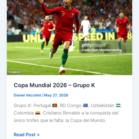
L
Copa Mundial 2026 – Grupo K
Dionel Vecchini
/
May 27, 2026
Grupo K: Portugal
, RD Congo
, Uzbekistán
,
Colombia
. Cristiano Ronaldo a la conquista del
único trofeo que le falta: la Copa del Mundo.
Copa
Read Post »