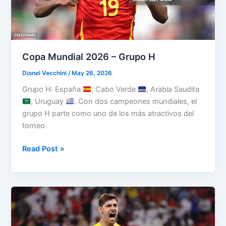
Copa Mundial 2026 – Grupo H
Dionel Vecchini
/
May 26, 2026
Grupo H: España
, Cabo Verde
, Arabia Saudita
, Uruguay
. Con dos campeones mundiales, el
grupo H parte como uno de los más atractivos del
torneo
Copa
Read Post »
Mundial
2026
–
Grupo
H