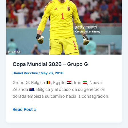
Copa Mundial 2026 – Grupo G
Dionel Vecchini
/
May 26, 2026
Grupo G: Bélgica
, Egipto
, Irán
, Nueva
Zelanda
. Bélgica y el ocaso de su generación
dorada empieza su camino hacia la consagración.
Copa
Read Post »
Mundial
2026