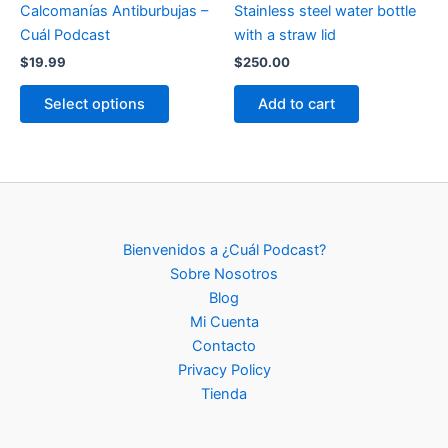
page
page
Calcomanías Antiburbujas –
Stainless steel water bottle
Cuál Podcast
with a straw lid
$
19.99
$
250.00
This
Select options
Add to cart
product
has
multiple
variants.
The
options
Bienvenidos a ¿Cuál Podcast?
may
Sobre Nosotros
be
Blog
chosen
Mi Cuenta
on
Contacto
the
Privacy Policy
product
Tienda
page