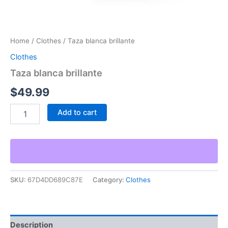
Home
/
Clothes
/ Taza blanca brillante
Clothes
Taza blanca brillante
$
49.99
Taza
Add to cart
blanca
brillante
quantity
SKU:
67D4DD689C87E
Category:
Clothes
Description