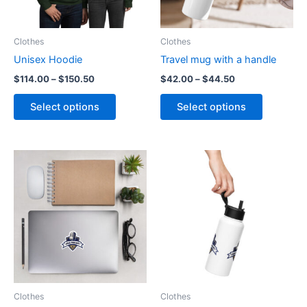
Clothes
Clothes
Unisex Hoodie
Travel mug with a handle
Price
Price
$
114.00
–
$
150.50
$
42.00
–
$
44.50
range:
range:
This
This
$114.00
$42.00
Select options
Select options
product
product
through
through
$150.50
$44.50
has
has
multiple
multiple
variants.
variants.
The
The
options
options
may
may
be
be
chosen
chosen
on
on
the
the
product
product
Clothes
Clothes