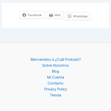
o
u
r
Facebook
Mail
WhatsApp
e
m
a
i
l
…
Bienvenidos a ¿Cuál Podcast?
Sobre Nosotros
Blog
Mi Cuenta
Contacto
Privacy Policy
Tienda