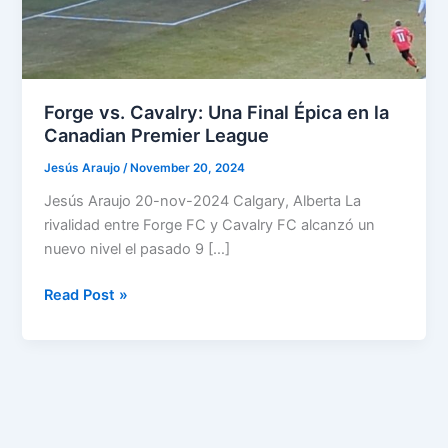
Forge vs. Cavalry: Una Final Épica en la
Canadian Premier League
Jesús Araujo
/
November 20, 2024
Jesús Araujo 20-nov-2024 Calgary, Alberta La
rivalidad entre Forge FC y Cavalry FC alcanzó un
nuevo nivel el pasado 9 […]
Forge
Read Post »
vs.
Cavalry:
Una
Final
Épica
en