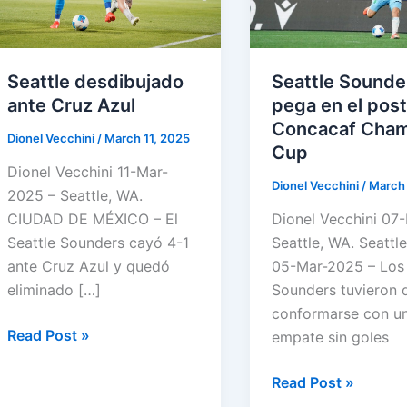
Seattle desdibujado
Seattle Sounder
ante Cruz Azul
pega en el pos
Concacaf Cha
Dionel Vecchini
/
March 11, 2025
Cup
Dionel Vecchini 11-Mar-
Dionel Vecchini
/
March 
2025 – Seattle, WA.
CIUDAD DE MÉXICO – El
Dionel Vecchini 07
Seattle Sounders cayó 4-1
Seattle, WA. Seattl
ante Cruz Azul y quedó
05-Mar-2025 – Los 
eliminado […]
Sounders tuvieron 
conformarse con u
Seattle
Read Post »
empate sin goles
desdibujado
ante
Seattle
Read Post »
Cruz
Sounders