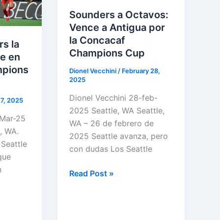
Sounders a Octavos:
Vence a Antigua por
la Concacaf
s la
Champions Cup
te en
mpions
Dionel Vecchini
/
February 28,
2025
Dionel Vecchini 28-feb-
7, 2025
2025 Seattle, WA Seattle,
-Mar-25
WA – 26 de febrero de
e, WA.
2025 Seattle avanza, pero
Seattle
con dudas Los Seattle
que
n
Sounders
Read Post »
a
Octavos:
Vence