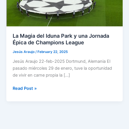
La Magia del Iduna Park y una Jornada
Épica de Champions League
Jesús Araujo
/
February 22, 2025
Jesús Araujo 22-feb-2025 Dortmund, Alemania El
pasado miércoles 29 de enero, tuve la oportunidad
de vivir en carne propia la […]
La
Read Post »
Magia
del
Iduna
Park
y