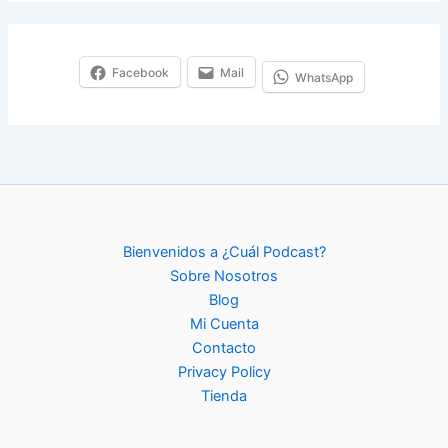
y
o
u
r
Facebook
Mail
WhatsApp
e
m
a
i
l
…
Bienvenidos a ¿Cuál Podcast?
Sobre Nosotros
Blog
Mi Cuenta
Contacto
Privacy Policy
Tienda